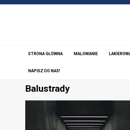
Przejdź
do
treści
STRONA GŁÓWNA
MALOWANIE
LAKIEROW
NAPISZ DO NAS!
Balustrady