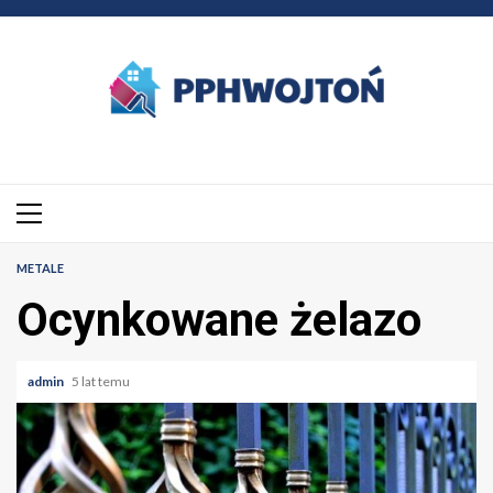
Przejdź
do
treści
Menu
główne
METALE
Ocynkowane żelazo
admin
5 lat temu